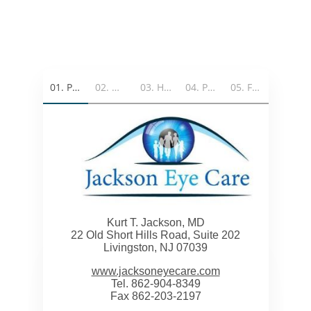
01
.
Patient Information
02
.
Medical History
03
.
HIPPA Notice of Privacy Practice
04
.
Patient Agreement of Office Policies
05
.
Financial Policies
Kurt T. Jackson, MD
22 Old Short Hills Road, Suite 202
Livingston, NJ 07039
www.jacksoneyecare.com
Tel. 862-904-8349
Fax 862-203-2197